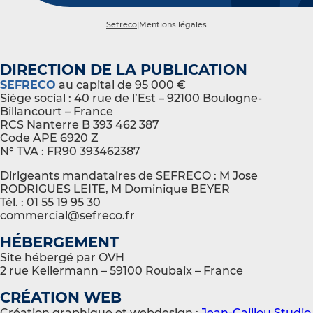
Sefreco
|
Mentions légales
DIRECTION DE LA PUBLICATION
SEFRECO
au capital de 95 000 €
Siège social : 40 rue de l’Est – 92100 Boulogne-
Billancourt – France
RCS Nanterre B 393 462 387
Code APE 6920 Z
N° TVA : FR90 393462387
Dirigeants mandataires de SEFRECO : M Jose
RODRIGUES LEITE, M Dominique BEYER
Tél. : 01 55 19 95 30
commercial@sefreco.fr
HÉBERGEMENT
Site hébergé par OVH
2 rue Kellermann – 59100 Roubaix – France
CRÉATION WEB
Création graphique et webdesign :
Jean-Caillou Studio