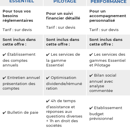
ESSENTIEL
PILOTAGE
PERFORMANCE
Pour tous vos
Pour un
Pour un suivi
besoins
accompagnement
financier détaillé
réglementaires
personnalisé
Tarif : sur devis
Tarif : sur devis
Tarif : sur devis
Sont inclus dans
Sont inclus dans
Sont inclus dans
cette offre :
cette offre :
cette offre :
✔️ Établissement
✔️ Les services de
✔️ Les services des
des comptes
la gamme
gammes Essentiel
annuels
Essentiel
et Pilotage
✔️ Bilan social
✔️ Entretien annuel
✔️ Optimisation
annuel avec
présentation des
dividende/rémuné
analyse
comptes
ration
commentée
✔️ 4h de temps
d’assistance et
✔️ Etablissement
réponses aux
✔️ Bulletin de paie
budget
questions diverses
prévisionnel
+ 1h en droit des
sociétés