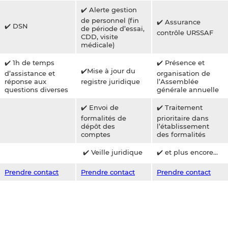
✔️ Alerte gestion
de personnel (fin
✔️ Assurance
✔️ DSN
de période d’essai,
contrôle URSSAF
CDD, visite
médicale)
✔️ 1h de temps
✔️ Présence et
✔️Mise à jour du
d’assistance et
organisation de
réponse aux
registre juridique
l’Assemblée
questions diverses
générale annuelle
✔️ Envoi de
✔️ Traitement
formalités de
prioritaire dans
dépôt des
l’établissement
comptes
des formalités
✔️ Veille juridique
✔️ et plus encore…
Prendre contact
Prendre contact
Prendre contact